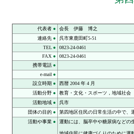
代表者
●
会長 伊藤 博之
連絡先
●
呉市東鹿田町5-51
TEL
●
0823-24-0461
FAX
●
0823-24-0461
携帯電話
●
e-mail
●
設立時期
●
西暦 2004 年 4 月
活動分野
●
教育・文化・スポーツ，地域社会
活動地域
●
呉市
団体の目的
●
第四地区住民の日常生活の中で、
活動や事業
●
運動には、脳卒中や糖尿病などの
地域住民に健康づくりのために運