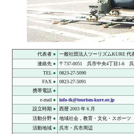
代表者
●
一般社団法人ツーリズムKURE 
連絡先
●
〒737-0051 呉市中央4丁目1-6
TEL
●
0823-27-5090
FAX
●
0823-27-5091
携帯電話
●
e-mail
●
info-tk@tourism-kure.or.jp
設立時期
●
西暦 2003 年 6 月
活動分野
●
地域社会，教育・文化・スポーツ
活動地域
●
呉市・呉市周辺