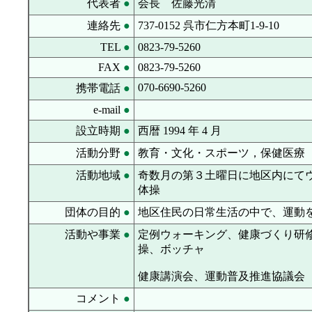
代表者
●
会長 佐藤光清
連絡先
●
737-0152 呉市仁方本町1-9-10
TEL
●
0823-79-5260
FAX
●
0823-79-5260
070-6690-5260
携帯電話
●
e-mail
●
設立時期
●
西暦 1994 年 4 月
活動分野
●
教育・文化・スポーツ，保健医療
活動地域
●
奇数月の第３土曜日に地区内にてウ
体操
団体の目的
●
地区住民の日常生活の中で、運動
活動や事業
●
定例ウォーキング、健康づくり研
操、ボッチャ
健康講演会、運動普及推進協議会
コメント
●