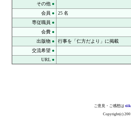
その他
●
会員
●
25 名
専従職員
●
会費
●
出版物
●
行事を「仁方だより」に掲載
交流希望
●
URL
●
ご意見・ご感想は
tii
Copyright(c)