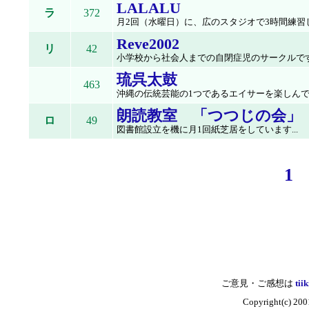
LALALU
ラ
372
月2回（水曜日）に、広のスタジオで3時間練習し
Reve2002
リ
42
小学校から社会人までの自閉症児のサークルです.
琉呉太鼓
463
沖縄の伝統芸能の1つであるエイサーを楽しんでい
朗読教室 「つつじの会」
ロ
49
図書館設立を機に月1回紙芝居をしています...
1
ご意見・ご感想は
tii
Copyright(c)