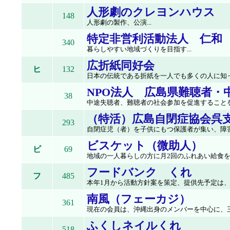
人形劇のクレヨンハウス
148
人形劇の製作、公演...
特定非営利活動法人 仁和
340
暮らしやすい地域づくりを目指す...
広折紙同好会
ヒ
132
日本の伝統である折紙を一人でも多くの人に知っ
NPO法人 広島県難聴者・
38
中途失聴者、難聴者の社会参加を促進することを目
（特活）広島自閉症協会呉
293
自閉症児（者）を子供にもつ保護者が集い、障害
ビスケット（微助人）
ビ
69
地域の一人暮らしの方に月2回のふれあい給食を届
フードバンク くれ
フ
485
本年1月から活動方針案を策定、提供先予定は、
南風（フェーカジ）
361
現在の会員は、沖縄出身のメンバーを中心に、三
ふくしネイルくれ
518