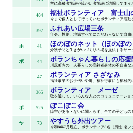
主に高齢者施設や障がい者施設に訪問してネイルサ
福祉ボランティア 富士山
484
今まで個人として行っていたボランティア活動を
ふれあい広場三条
397
年令、性別、地域すべてにこだわらないで自由に
ほのぼのネット（ほのぼの
ホ
41
介護予防と生きがいづくりの場を提供するサークル
ボランちゃん暮らしの応援
ボ
44
川尻町内の一人暮らしの高齢者身体の不自由な人を
ボランティア さざなみ
47
福祉事業のお手伝いや町、福祉行事にも積極的に協
ボランティア メーゼ
365
歌を通して、いろんな人とのコミュニケーション
ぽこぽこ会
ポ
525
障害がある・ないに関わらず、全ての子どもの育ち
やすうら外出ツアー
ヤ
73
令和8年7月現在、ボランティア8名（男性1名／