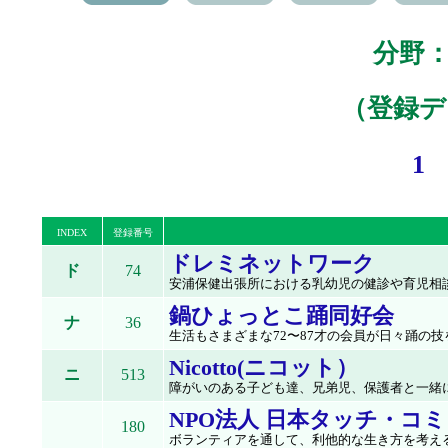
分野
（登録デー
1
INDEX
登録番号
ドレミネットワーク
ド
74
安浦保健出張所における乳幼児の健診や育児相談
鍋ひょっとこ踊同好会
ナ
36
生活もさまざまな72〜87才の会員が日々踊の技を
Nicotto(ニコット）
ニ
513
障がいのある子ども達、兄弟児、保護者と一緒に
NPO法人 日本タッチ・コ
180
ボランティアを通して、利他的な生き方を考える。